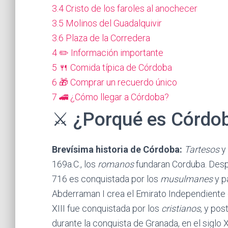
3.4
Cristo de los faroles al anochecer
3.5
Molinos del Guadalquivir
3.6
Plaza de la Corredera
4
✏️ Información importante
5
🍴 Comida típica de Córdoba
6
🎁 Comprar un recuerdo único
7
🚄 ¿Cómo llegar a Córdoba?
⚔️ ¿Porqué es Córdob
Brevísima historia de Córdoba:
Tartesos
y
169a.C., los
romanos
fundaran Corduba. Desp
716 es conquistada por los
musulmanes
y p
Abderraman I crea el Emirato Independiente d
XIII fue conquistada por los
cristianos
, y po
durante la conquista de Granada, en el siglo X