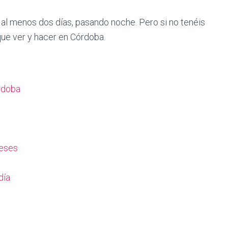
 al menos dos días, pasando noche. Pero si no tenéis
que ver y hacer en Córdoba.
órdoba
beses
día