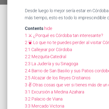
Desde luego lo mejor sería estar en Córdoba
más tiempo, esto es todo lo imprescindible 
Contents
hide
1
⚔️ ¿Porqué es Córdoba tan interesante?
2
⛲️ Lo que no te puedes perder al visitar C
2.1
Callejear por Córdoba
2.2
Mezquita-Catedral
2.3
La Judería y su Sinagoga
2.4
Barrio de San Basilio y sus Patios cordo
2.5
Alcazar de los Reyes Cristianos
3
✌️ Otras cosas que ver si tienes más de un 
3.1
Excursión a Medina Azahara
3.2
Palacio de Viana
3.3
Mercado Victoria