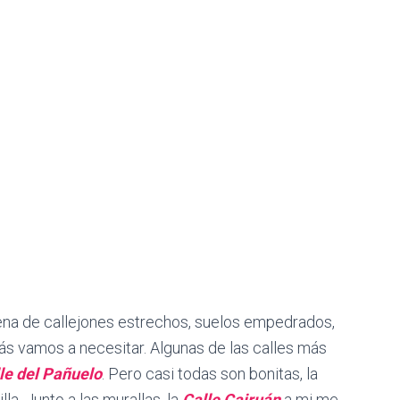
lena de callejones estrechos, suelos empedrados,
ás vamos a necesitar. Algunas de las calles más
le del Pañuelo
. Pero casi todas son bonitas, la
la. Junto a las murallas, la
Calle Cairuán
a mi me