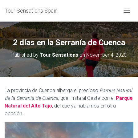
Tour Sensations Spain
T
O
G
G
L
2 días en la Serranía de Cuenca
E
N
Published by
Tour Sensations
on
November 4, 2020
A
V
I
G
A
T
La provincia de Cuenca alberga el precioso
Parque Natural
I
de la Serranía de Cuenca
, que limita al Oeste con el
Parque
O
N
Natural del Alto Tajo
, del que ya hablamos en otra
ocasión.