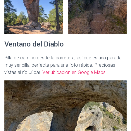
Ventano del Diablo
Pilla de camino desde la carretera, así que es una parada
muy sencilla, perfecta para una foto rápida. Preciosas
vistas al río Júcar.
Ver ubicación en Google Maps
.