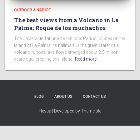
OUTDOOR & NATURE
The best views from a Volcano in La
Palma: Roque de los muchachos
The Caldera de Taburiente National Park is located on the
island of La Palma. Its hallmark is the great crater of a
volcano, whose lava flows emerged about 2.5 million
years ago, creating this island.
Read more…
BLOG
ABOUT US
CONTACT US
Hestia | Developed by
ThemeIsle
English