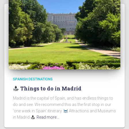
SPANISH DESTINATIONS
Things to do in Madrid
Madrid is the capital of Spain, and has endless things to
do and see. We recommend this as the first stop in our
‘one week in Spain’ itinerary.
Attractions and Museums
in Madrid
Read more…