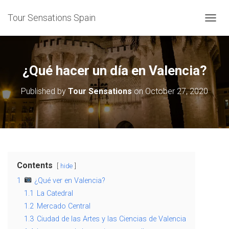
Tour Sensations Spain
T
O
G
G
L
¿Qué hacer un día en Valencia?
E
N
Published by
Tour Sensations
on
October 27, 2020
A
V
I
G
A
T
I
O
Contents
hide
N
1
¿Qué ver en Valencia?
1.1
La Catedral
1.2
Mercado Central
1.3
Ciudad de las Artes y las Ciencias de Valencia