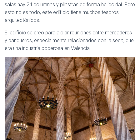
salas hay 24 columnas y pilastras de forma helicoidal. Pero
esto no es todo, este edificio tiene muchos tesoros
arquitectónicos.
El edificio se creó para alojar reuniones entre mercaderes
y banqueros, especialmente relacionados con la seda, que
era una industria poderosa en Valencia.