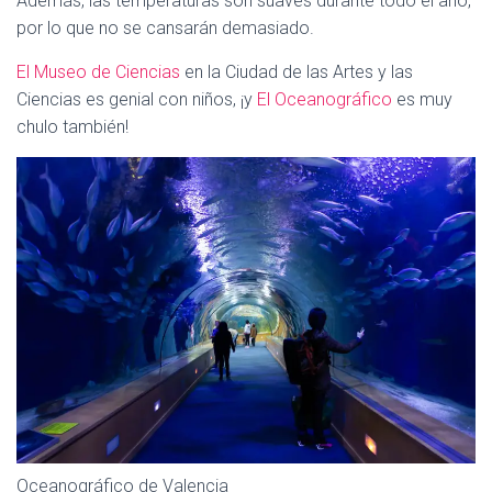
Además, las temperaturas son suaves durante todo el año,
por lo que no se cansarán demasiado.
El Museo de Ciencias
en la Ciudad de las Artes y las
Ciencias es genial con niños, ¡y
El Oceanográfico
es muy
chulo también!
Oceanográfico de Valencia