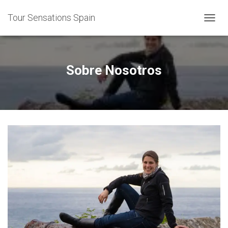
Tour Sensations Spain
T
O
G
G
L
Sobre Nosotros
E
N
A
V
I
G
A
T
I
O
N